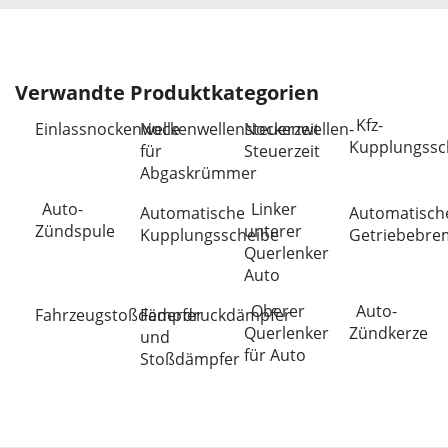
Verwandte Produktkategorien
Kfz-
Einlassnockenwelle
Nockenwellensteuerzeit
Nockenwellen-
Kupplungssc
für
Steuerzeit
Abgaskrümmer
Auto-
Linker
Automatische
Automatisch
Zündspule
unterer
Kupplungsscheibe
Getriebebre
Querlenker
Auto
Oberer
Auto-
Fahrzeugstoßdämpfer
Federdruckdämpfer
Querlenker
Zündkerze
und
für Auto
Stoßdämpfer