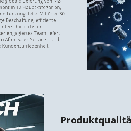
die globale Lieferung von Kfz-
iment in 12 Hauptkategorien,
 Lenkungsteile. Mit über 30
e Beschaffung, effiziente
 unterschiedlichsten
er engagiertes Team liefert
 After-Sales-Service – und
e Kundenzufriedenheit.
Produktqualitä