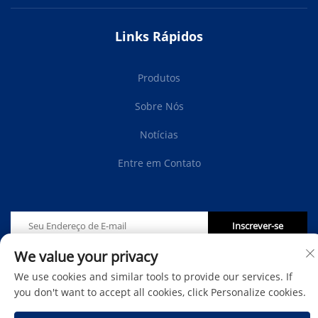
Links Rápidos
Produtos
Sobre Nós
Notícias
Entre em Contato
Inscrever-se
We value your privacy
Direitos autorais © Protech Autoparts Co.,Ltd. Todos os
We use cookies and similar tools to provide our services. If
direitos reservados -
Política de Privacidade
-
Blog
you don't want to accept all cookies, click Personalize cookies.