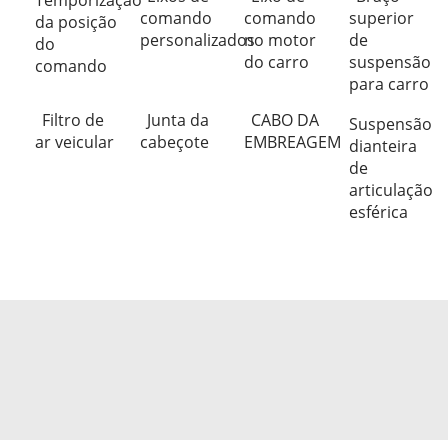
Temporização
comando
comando
superior
da posição
personalizados
no motor
de
do
do carro
suspensão
comando
para carro
Filtro de
Junta da
CABO DA
Suspensão
ar veicular
cabeçote
EMBREAGEM
dianteira
de
articulação
esférica