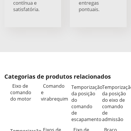
contínua e
entregas
satisfatória.
pontuais.
Categorias de produtos relacionados
Eixo de
Comando
Temporização
Temporizaçã
comando
e
da posição
da posição
do motor
virabrequim
do
do eixo de
comando
comando
de
de
escapamento
admissão
Eixos de
Eixo de
Braço