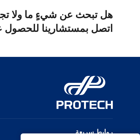
هل تبحث عن شيءٍ ما ولا تج
اتصل بمستشارينا للحصول عل
روابط سريعة