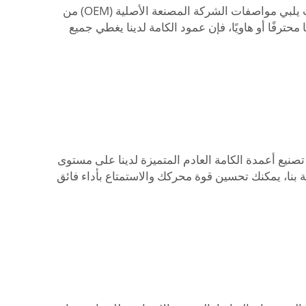
إذا كنت ترغب في زيادة قوة مركبتك والطلب من بروتيش أوتوبارتس. فإن عمود الكامات المُصمم بإلهام من عالم السباقات يلبي مواصفات الشركة المصنعة الأصلية (OEM) من
محترفًا أو هاويًا، فإن عمود الكامة لدينا يغطي جميع
نيع أعمدة الكامة العادم المتميزة لدينا على مستوى
ة بنا، يمكنك تحسين قوة محركك والاستمتاع بأداء فائق