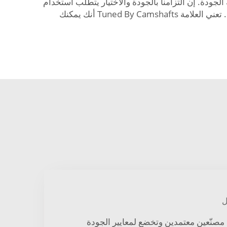
لجودة. إن التزامنا بالجودة والاختيار يتطلب استخدام
قطع مخصصة قمنا بتطويرها بدقة على مدى ساعات عديدة. علامتنا التجارية ستعزز كفاءة محركك لتمنحك تجربة قيادة مثلى. تعني العلامة Tuned By Camshafts أنك يمكنك
ل
ن مصنّعين معتمدين وتخضع لمعايير الجودة