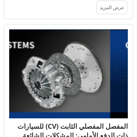
بتغيير التروس بسلاسة. وهذه القطعة الصغيرة لكن
عرض المزيد
المهمة جدًّا مسؤولة عن دفع ذراع القابض، الذي يؤدي
بدوره إلى فصل القابض عند الضغط على الدواسة. و...
المفصل المفصلي الثابت (CV) للسيارات
ذات الدفع الأمامي: المشكلات الشائعة