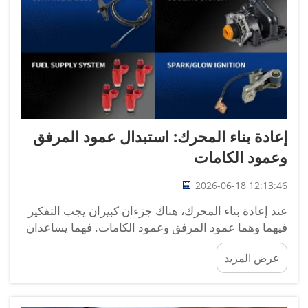
إعادة بناء المحرك: استبدال عمود المرفق
وعمود الكامات
2026-06-18 12:13:46
عند إعادة بناء المحرك، هناك جزءان كبيران يجب التفكير
فيهما وهما عمود المرفق وعمود الكامات. فهما يساعدان
المحرك على العمل بشكل صحيح. وإذا لم يكونا بحالة
عرض المزيد
جيدة، فقد يتعرض المحرك لمشاكل كبيرة. وباستبدال
هذين الجزأين يمكن تحسين أداء المحرك وزيادة عمره
الافتراضي. في شركة أو...