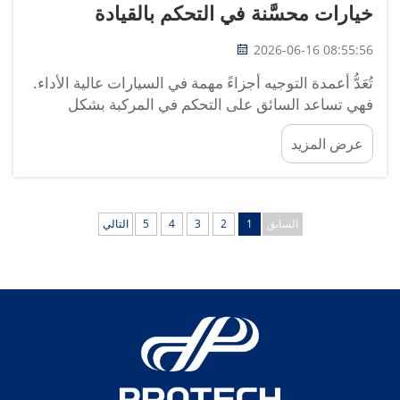
خيارات محسَّنة في التحكم بالقيادة
2026-06-16 08:55:56
تُعَدُّ أعمدة التوجيه أجزاءً مهمة في السيارات عالية الأداء.
فهي تساعد السائق على التحكم في المركبة بشكل
أفضل. وعند القيادة بسرعة عالية أو أخذ منعطفات حادة،
عرض المزيد
فإن عمود التوجيه الجيد يُحدث فرقًا كبيرًا. فهو يوفِّر
شعورًا بالاتصال بالطريق. ولهذا السبب يبحث العديد من
عشاق السيارات عن...
السابق
1
2
3
4
5
التالي