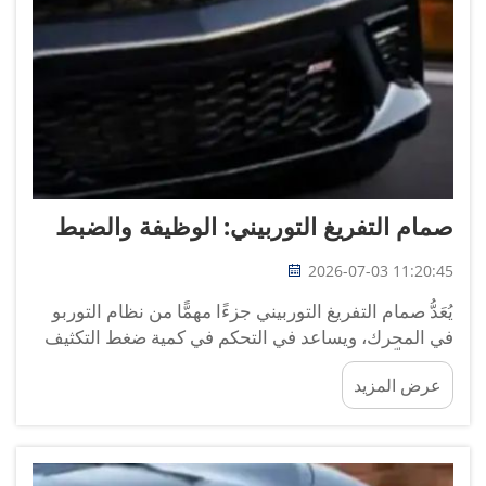
صمام التفريغ التوربيني: الوظيفة والضبط
2026-07-03 11:20:45
يُعَدُّ صمام التفريغ التوربيني جزءًا مهمًّا من نظام التوربو
في المحرك، ويساعد في التحكم في كمية ضغط التكثيف
الذي يولِّده التوربو. وعندما يحتاج المحرك إلى طاقة أكبر،
عرض المزيد
يدور التوربو بسرعة أعلى، ما يؤدي إلى سحب كمية أكبر
من الهواء. إنَّ ...