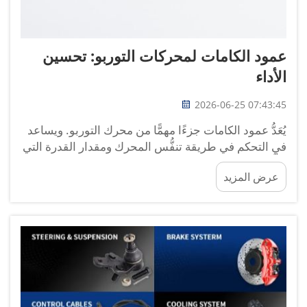
عمود الكامات لمحركات التوربو: تحسين
الأداء
2026-06-25 07:43:45
يُعَدُّ عمود الكامات جزءًا مهمًّا من محرك التوربو. ويساعد
في التحكم في طريقة تنفُّس المحرك ومقدار القدرة التي
يولِّدها. فإذا أردتَ أن يعمل محرك التوربو لديك بشكلٍ
عرض المزيد
أفضل، فيجب أن تولي اهتمامًا خاصًّا بعمود الكامات.
ويمكن لعمود كامات جيِّد أن يساعد المحرك على الحصول
على...