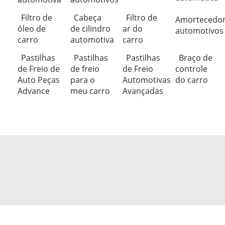
Filtro de
Cabeça
Filtro de
Amortecedo
óleo de
de cilindro
ar do
automotivos
carro
automotiva
carro
Pastilhas
Pastilhas
Pastilhas
Braço de
de Freio de
de freio
de Freio
controle
Auto Peças
para o
Automotivas
do carro
Advance
meu carro
Avançadas