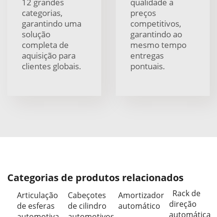
12 grandes
qualidade a
categorias,
preços
garantindo uma
competitivos,
solução
garantindo ao
completa de
mesmo tempo
aquisição para
entregas
clientes globais.
pontuais.
Categorias de produtos relacionados
Rack de
Articulação
Cabeçotes
Amortizador
direção
de esferas
de cilindro
automático
automática
automotiva
automotivos