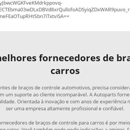
hyJbwcWGKFveKMdrkppovq-
ECTEbma03wDLxDBVd8xrQullofoADSyiqZDxWAR9puvo_r
neFEaOTupRHt5bn7iTxtviSA==
elhores fornecedores de bra
carros
ntes de braços de controle automotivos, precisa consider
om um suporte ao cliente incomparável. A Autoparts fornec
lidade. Orientada à inovação e com anos de experiência n
ser uma empresa altamente profissional e confiável.
necedores de braços de controle para carros é por meio 
 no setor. Você também pode pedir indicações a amigos, f