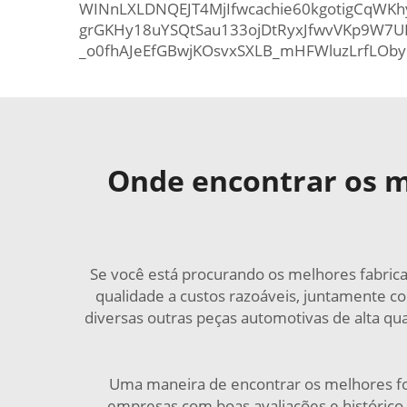
WINnLXLDNQEJT4MjIfwcachie60kgotigCqWK
grGKHy18uYSQtSau133ojDtRyxJfwvVKp9W7U
_o0fhAJeEfGBwjKOsvxSXLB_mHFWluzLrfLOby
Onde encontrar os m
Se você está procurando os melhores fabrica
qualidade a custos razoáveis, juntamente c
diversas outras peças automotivas de alta qua
Uma maneira de encontrar os melhores for
empresas com boas avaliações e histórico