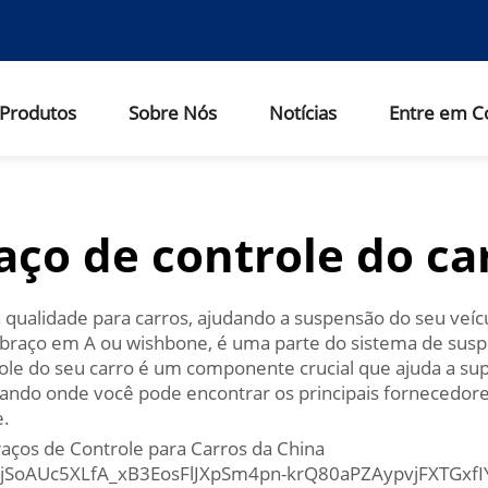
Produtos
Sobre Nós
Notícias
Entre em C
aço de controle do ca
a qualidade para carros, ajudando a suspensão do seu veí
raço em A ou wishbone, é uma parte do sistema de suspe
role do seu carro é um componente crucial que ajuda a sup
cando onde você pode encontrar os principais fornecedores
e.
aços de Controle para Carros da China
oAUc5XLfA_xB3EosFlJXpSm4pn-krQ80aPZAypvjFXTGxfIY