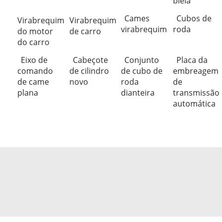
biela
Cames
Cubos de
Virabrequim
Virabrequim
virabrequim
roda
do motor
de carro
do carro
Eixo de
Cabeçote
Conjunto
Placa da
comando
de cilindro
de cubo de
embreagem
de came
novo
roda
de
plana
dianteira
transmissão
automática