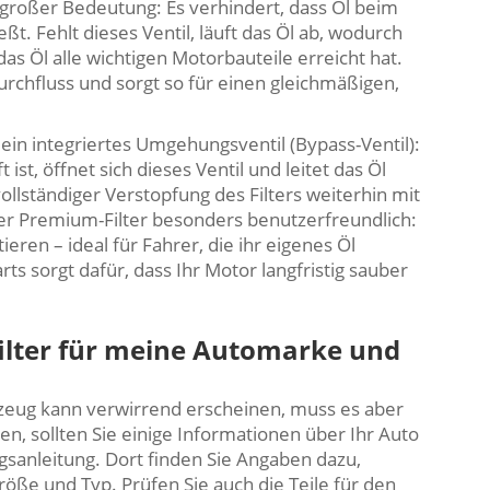
n großer Bedeutung: Es verhindert, dass Öl beim
ßt. Fehlt dieses Ventil, läuft das Öl ab, wodurch
as Öl alle wichtigen Motorbauteile erreicht hat.
durchfluss und sorgt so für einen gleichmäßigen,
ein integriertes Umgehungsventil (Bypass-Ventil):
ist, öffnet sich dieses Ventil und leitet das Öl
llständiger Verstopfung des Filters weiterhin mit
ieler Premium-Filter besonders benutzerfreundlich:
eren – ideal für Fahrer, die ihr eigenes Öl
ts sorgt dafür, dass Ihr Motor langfristig sauber
lfilter für meine Automarke und
ahrzeug kann verwirrend erscheinen, muss es aber
en, sollten Sie einige Informationen über Ihr Auto
gsanleitung. Dort finden Sie Angaben dazu,
Größe und Typ. Prüfen Sie auch die Teile für den