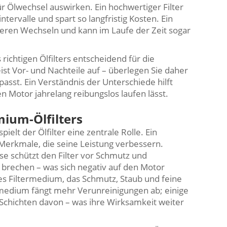
 für Ölwechsel auswirken. Ein hochwertiger Filter
ervalle und spart so langfristig Kosten. Ein
geren Wechseln und kann im Laufe der Zeit sogar
richtigen Ölfilters entscheidend für die
eist Vor- und Nachteile auf – überlegen Sie daher
asst. Ein Verständnis der Unterschiede hilft
en Motor jahrelang reibungslos laufen lässt.
ium-Ölfilters
elt der Ölfilter eine zentrale Rolle. Ein
 Merkmale, die seine Leistung verbessern.
se schützt den Filter vor Schmutz und
ie brechen – was sich negativ auf den Motor
les Filtermedium, das Schmutz, Staub und feine
ermedium fängt mehr Verunreinigungen ab; einige
Schichten davon – was ihre Wirksamkeit weiter