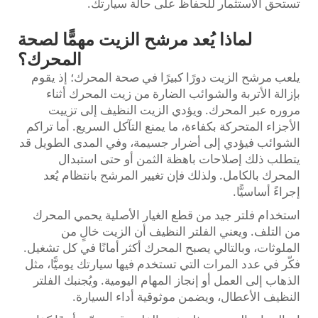
تستحق الاستثمار للحفاظ على حالة سيارتك.
لماذا يُعد مرشح الزيت مهمًّا لصحة
المحرك؟
يلعب مرشح الزيت دورًا كبيرًا في صحة المحرك؛ إذ يقوم
بإزالة الأتربة والشوائب الضارة من زيت المحرك أثناء
مروره عبر المحرك. ويؤدي الزيت النظيف إلى تزييت
الأجزاء المتحركة بكفاءة، ما يمنع التآكل السريع. أما تراكم
الشوائب فيؤدي إلى أضرار جسيمة، وفي المدى الطويل قد
يتطلب ذلك إصلاحات باهظة الثمن أو حتى استبدال
المحرك بالكامل. ولذلك فإن تغيير المرشح بانتظام يُعد
إجراءً أساسيًّا.
استخدام فلتر جيد من قطع الغيار الأصلية يحمي المحرك
من التلف. ويعني الفلتر النظيف أن الزيت خالٍ من
الملوثات، وبالتالي يصبح المحرك أكثر أمانًا في كل تشغيل.
فكّر في عدد المرات التي تستخدم فيها سيارتك يوميًّا، مثل
الذهاب إلى العمل أو إنجاز المهام اليومية. ويُجنبك الفلتر
النظيف الأعطال، ويضمن موثوقية أداء السيارة.