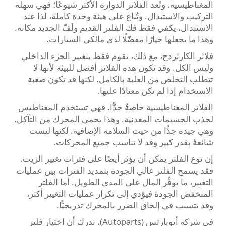
المغناطيسية. وتُعد الفلاتر الدوارة الأكثر شيوعًا؛ فهي سهلة
التركيب والاستبدال. وتُباع على هيئة وحدة كاملة، لذا عند
الاستبدال، يكفي فقط فك الفلتر القديم ولَفّ الجديد مكانه.
وهذا ما يجعلها خيارًا مفضّلًا لدى مالكي السيارات.
فلاتر الكارتردج، مع ذلك، تقوم فقط بتغيير الجزء الداخلي
وليس الكل. وقد تكون هذه الفلاتر أفضل للبيئة لأنها لا
تتطلب التخلص من العلبة بالكامل. لكنها قد تكون صعبة
الاستخدام إذا لم تكن معتادًا عليها.
الفلاتر المغناطيسية خاصةٌ جدًّا. فهي تستخدم المغناطيس
لجذب الجسيمات المعدنية. وهذا يحمي المحرك من التآكل.
وهي جيدة جدًّا من حيث السلامة الإضافية. لكنها ليست
شائعةً بقدر كبير وقد لا تناسب جميع المحركات.
إن نوع الفلتر يمكن أن يؤثر أيضًا على فترات تغيير الزيت.
فقد يسمح الفلتر عالي الجودة بتمديد الفترات بين عمليات
التغيير، ما يوفِّر المال على المدى الطويل. أما الفلتر
المنخفض الجودة فيؤدي إلى تكرار عمليات التغيير أكثر،
وقد يتسبب في إلحاق الضرر بالمحرك تدريجيًّا.
في شركة أتوبارتس (Autoparts)، ندرك أن اختيار فلتر