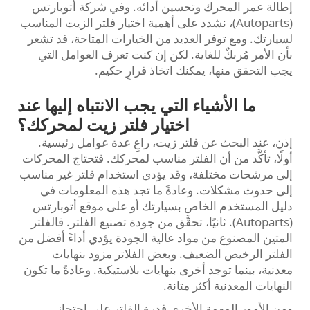
إطالة عمر المحرك وتحسين أدائه. وفي شركة أتوبارتس
(Autoparts)، نشدد على أهمية اختيار فلتر الزيت المناسب
لسيارتك. ومع توفر العديد من الخيارات المتاحة، قد تشعر
بأن الأمر مُربكٌ للغاية. لكن إن كنت تعرف العوامل التي
يجب التحقق منها، يمكنك اتخاذ قرارٍ حكيم.
ما الأشياء التي يجب الانتباه إليها عند
اختيار فلتر زيت لمحركك؟
إذن، عند البحث عن فلتر زيت، راعِ عدة عوامل رئيسية.
أولًا، تأكَّد من أن الفلتر مناسب لمحركك. فتحتاج المحركات
إلى مرشحات مختلفة، وقد يؤدي استخدام فلتر غير مناسب
إلى حدوث مشكلات. وعادةً ما تجد هذه المعلومات في
دليل المستخدم الخاص بسيارتك أو على موقع أتوبارتس
(Autoparts). ثانيًا، تحقَّق من جودة تصنيع الفلتر. فالفلتر
المتين المصنوع من مواد عالية الجودة يؤدي أداءً أفضل من
الفلتر الرخيص الضعيف. وبعض الفلاتر مزود بنهايات
معدنية، بينما توجد أخرى بنهايات بلاستيكية. وعادةً ما تكون
النهايات المعدنية أكثر متانة.
ومن الأمور المهمة الأخرى قدرة الفلتر على احتجاز