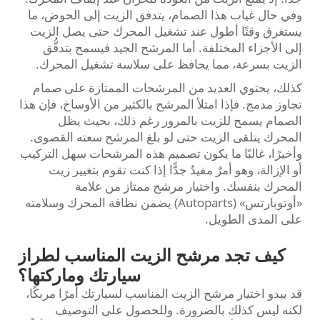
وفي حال غياب هذا الصمام، يتدفق الزيت إلى الحوض، ما
يستغرق وقتًا أطول عند تشغيل المحرك حتى يصل الزيت
إلى الأجزاء المختلفة. أما المرشح الجيد فيسمح بتدفُّق
الزيت بسرعة، مما يحافظ على سلاسة تشغيل المحرك.
كذلك، يحتوي العديد من المرشحات الممتازة على صمام
تجاوز مدمج. فإذا امتلأ المرشح بالكثير من الأوساخ، فإن هذا
الصمام يسمح للزيت بالمرور رغم ذلك، بحيث يظل
المحرك يتلقى الزيت حتى لو بلغ المرشح سعته القصوى.
وأخيرًا، غالبًا ما يكون تصميم هذه المرشحات سهل التركيب
أو الإزالة، وهو أمرٌ مفيدٌ جدًّا إذا كنت تقوم بتغيير زيت
المحرك بنفسك. واختيار مرشح ممتاز من علامة
«أوتوبارتس» (Autoparts) يضمن نظافة المحرك وسلامته
على المدى الطويل.
كيف تجد مرشح الزيت المناسب لطراز
سيارتك وماركتها؟
قد يبدو اختيار مرشح الزيت المناسب لسيارتك أمرًا مربكًا،
لكنه ليس كذلك بالضرورة. وللحصول على التوصيف