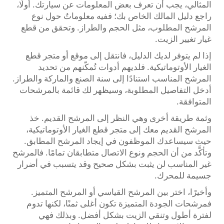
المثالي، يجب أن تعرف بعض المعلومات عن سيارتك. أولًا،
راجع دليل المالك الخاص بك؛ ففيه معلوماتٌ حول نوع
المرشح المطلوب، مثل الحجم والطراز. وتحقق من قطع
غيار تغيير الزيت.
إذا لم يتوفر لديك الدليل، فانتقل إلى موقع أو متجر قطع
الغيار الأوتوماتيكية. فلديهم أدوات تُمكّنهم من تحديد
المرشح المناسب استنادًا إلى سنة الصنع والماركة والطراز.
أدخل التفاصيل المطلوبة، وسيظهر لك قائمة بالمرشحات
المتوافقة.
وثمة طريقة أخرى وهي النظر إلى المرشح القديم. خذ
المرشح القديم معك إلى متجر قطع الغيار الأوتوماتيكية،
حيث سيساعدك الموظفون في إيجاد المرشح المطابق.
وتأكَّد من أن الحجم ونوع الاتصال متطابقان تمامًا. فالمرشح
غير المناسب لن يثبت بشكل صحيح وقد يتسبب في أضرار
جسيمة للمحرك.
وأخيرًا، اختر بين المرشح القياسي أو المرشح المتميز.
فمرشحات الجودة المتميزة تكون أغلى ثمنًا، لكنها تدوم
لفترة أطول وتنقي الزيت بشكل أفضل. وبذلك فهي