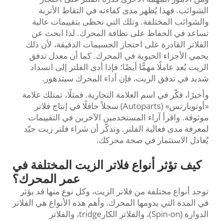
الشوائب. فهذا يُظهر مدى كفاءته في التقاط الأتربة
والشوائب المختلفة. وتلك التي تحظى بتقييمات عالية
تساعد في الحفاظ على نظافة المحرك. لذا ابحث عن
الفلاتر القادرة على احتجاز الجسيمات الدقيقة، لأن ذلك
يحمي الأجزاء الحيوية في المحرك. كما أن معدل تدفق
الزيت يُعد عاملًا مهمًّا أيضًا؛ فإذا أدى الفلتر إلى انسداد
شديد في تدفق الزيت، فإن أداء المحرك سيتدهور.
وأخيرًا، فكّر في اسم العلامة التجارية. فمثلًا، تمتلك علامة
«أوتوبارتس» (Autoparts) سجلاً حافلًا في إنتاج فلاتر
موثوقة. واقرأ آراء المستخدمين الآخرين في التقييمات
لمعرفة مدى فعالية الفلتر. وتذكّر أن شراء فلتر زيت جيّد
يُعادل الاستثمار في صحة محركك.
كيف تؤثر أنواع فلاتر الزيت المختلفة في
عمر المحرك؟
توجد أنواع مختلفة من فلاتر الزيت، وكل نوع منها قد يؤثر
في المدة التي يدومها المحرك. وأهم هذه الأنواع هي الفلاتر
الدوارة (Spin-on)، والفلاتر الكارtridge، والفلاتر