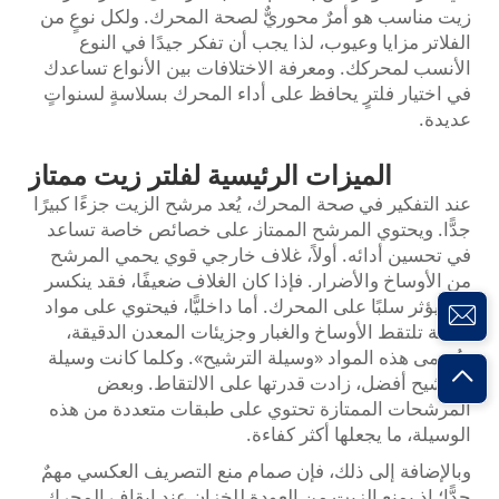
زيت مناسب هو أمرٌ محوريٌّ لصحة المحرك. ولكل نوعٍ من
الفلاتر مزايا وعيوب، لذا يجب أن تفكر جيدًا في النوع
الأنسب لمحركك. ومعرفة الاختلافات بين الأنواع تساعدك
في اختيار فلترٍ يحافظ على أداء المحرك بسلاسةٍ لسنواتٍ
عديدة.
الميزات الرئيسية لفلتر زيت ممتاز
عند التفكير في صحة المحرك، يُعد مرشح الزيت جزءًا كبيرًا
جدًّا. ويحتوي المرشح الممتاز على خصائص خاصة تساعد
في تحسين أدائه. أولاً، غلاف خارجي قوي يحمي المرشح
من الأوساخ والأضرار. فإذا كان الغلاف ضعيفًا، فقد ينكسر
مما يؤثر سلبًا على المحرك. أما داخليًّا، فيحتوي على مواد
خاصة تلتقط الأوساخ والغبار وجزيئات المعدن الدقيقة،
وتُسمى هذه المواد «وسيلة الترشيح». وكلما كانت وسيلة
الترشيح أفضل، زادت قدرتها على الالتقاط. وبعض
المرشحات الممتازة تحتوي على طبقات متعددة من هذه
الوسيلة، ما يجعلها أكثر كفاءة.
وبالإضافة إلى ذلك، فإن صمام منع التصريف العكسي مهمٌ
جدًّا؛ إذ يمنع الزيت من العودة للخزان عند إيقاف المحرك.