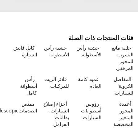
فئات المنتجات ذات الصلة
حلقة مانع
حشية رأس
حشية رأس
كابل قابض
التسرب
الأسطوانة
الأسطوانة
السيارة
للمحور
المرفقي
المفاصل
عمود كامة
فلاتر الزيت
رأس
الكروية
العادم
للمركبات
أسطوانة
للسيارات
كامل
أعمدة
رؤوس
أجزاء إصلاح
ممتص
المحور
أسطوانات
السيارات -
الصدماتlescopic
المتغير
السيارات
بطانات
المخصصة
الفرامل