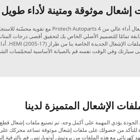
 إشعال موثوقة ومتينة لأداء طويل ا
تريد زيادة قوة الحصان لسيارتك؟ مجموعة ملفات إشعال 
بقة تمامًا للتصميم الأصلي الخاص بك لتحقيق أقصى درجات المتانة، 
جديدة الخاصة بنا من طراز HEMI (2005-17). أداء عالي
ى سيارتك وفي الوقت نفسه قم بالصيانة الأساسية لمحمّسات الشر
فات الإشعال المتميزة لدينا
لجودة يؤدي المهمة على أكمل وجه. تم تصنيع ملفات إشعال قطع غيا
ودة للتأكد من حصولك على ملفات إشعال موثوقة تساعد محركك على 
كهربائي مع هذه الملفات من بروتيش أوتوبارتس. قم بالترقية إ