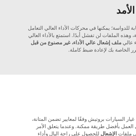
لأمد
أداء عالي من Protech Autoparts 4 مع تقوية محسّنة للاستجابة للدواسة؛ يمكنها في محركات الأداء العالي التعامل
وهذه الملفات لن تفشل أبدًا. استمتع بالأداء العالي
ملف إشعال عالي الأداء، غير مصنوع من قبل
ر الخاصة بك لإعادة ضبط كاملة.
ر السيارات بروتيش وفقًا لمعايير تضمن المتانة،
العمل بأفضل طريقة ممكنة. وعندما يتعلق الأمر
لى ملفات
الإشعال
للحصول على راحة البال وأداء