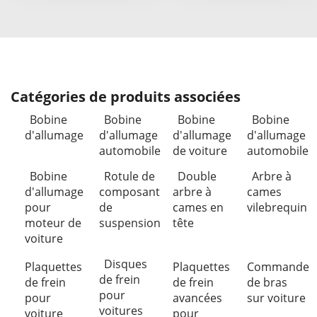
Catégories de produits associées
Bobine
Bobine
Bobine
Bobine
d'allumage
d'allumage
d'allumage
d'allumage
automobile
de voiture
automobile
Bobine
Rotule de
Double
Arbre à
d'allumage
composant
arbre à
cames
pour
de
cames en
vilebrequin
moteur de
suspension
tête
voiture
Disques
Plaquettes
Plaquettes
Commande
de frein
de frein
de frein
de bras
pour
pour
avancées
sur voiture
voitures
voiture
pour