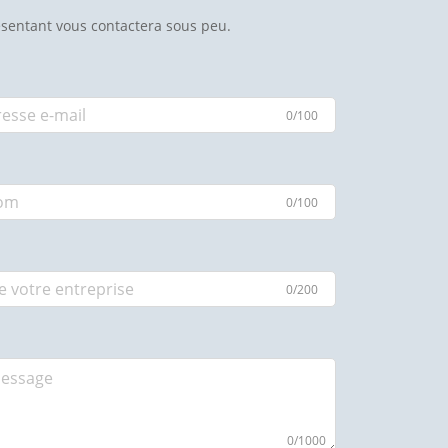
sentant vous contactera sous peu.
0/100
0/100
0/200
0/1000