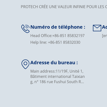
PROTECH CRÉE UNE VALEUR INFINIE POUR LES 

Numéro de téléphone :
Ad

Head Office:+86-851 85832197
[e
Help line: +86-851 85832030
Adresse du bureau :

Main address:11/19F, Unité 1,
Bâtiment international Taixian
g, n° 186 rue Fushui South Ro
ad, Guiyang, Guizhou, Chine