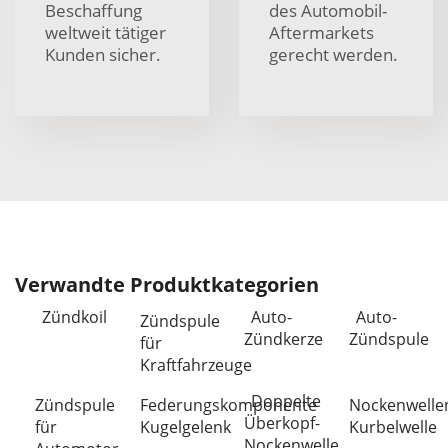
Beschaffung
des Automobil-
weltweit tätiger
Aftermarkets
Kunden sicher.
gerecht werden.
Verwandte Produktkategorien
Zündkoil
Auto-
Auto-
Zündspule
Zündkerze
Zündspule
für
Kraftfahrzeuge
Doppelte
Zündspule
Federungskomponente
Nockenwelle
Überkopf-
für
Kugelgelenk
Kurbelwelle
Nockenwelle