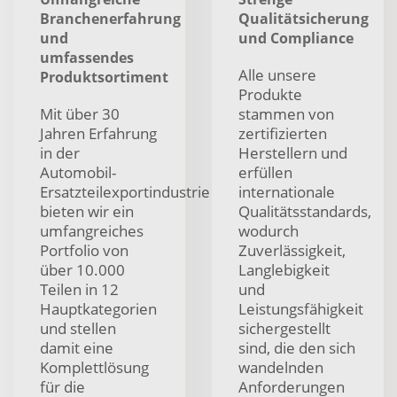
Branchenerfahrung
Qualitätsicherung
und
und Compliance
umfassendes
Alle unsere
Produktsortiment
Produkte
Mit über 30
stammen von
Jahren Erfahrung
zertifizierten
in der
Herstellern und
Automobil-
erfüllen
Ersatzteilexportindustrie
internationale
bieten wir ein
Qualitätsstandards,
umfangreiches
wodurch
Portfolio von
Zuverlässigkeit,
über 10.000
Langlebigkeit
Teilen in 12
und
Hauptkategorien
Leistungsfähigkeit
und stellen
sichergestellt
damit eine
sind, die den sich
Komplettlösung
wandelnden
für die
Anforderungen