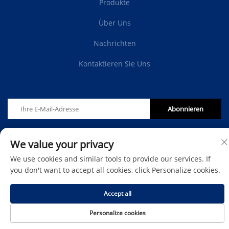
Produkte
Über Uns
Nachrichten
Kontaktieren Sie Uns
Abonnieren
Copyright © Protech Autoparts Co., Ltd. Alle Rechte
We value your privacy
vorbehalten -
Datenschutzrichtlinie
-
Blog
We use cookies and similar tools to provide our services. If
you don't want to accept all cookies, click Personalize cookies.
Accept all
Personalize cookies