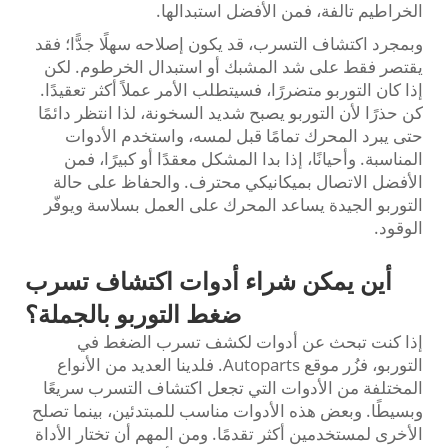
الخراطيم تالفة، فمن الأفضل استبدالها.
وبمجرد اكتشاف التسرب، قد يكون إصلاحه سهلًا جدًّا؛ فقد
يقتصر فقط على شد المشبك أو استبدال الخرطوم. لكن
إذا كان التوربو متضررًا، فسيتطلب الأمر عملاً أكثر تعقيدًا.
كن حذرًا لأن التوربو يصبح شديد السخونة، لذا انتظر دائمًا
حتى يبرد المحرك تمامًا قبل لمسه، واستخدم الأدوات
المناسبة. وأحيانًا، إذا بدا المشكل معقدًا أو كبيرًا، فمن
الأفضل الاتصال بميكانيكي محترف. والحفاظ على حالة
التوربو الجيدة يساعد المحرك على العمل بسلاسة ويوفّر
الوقود.
أين يمكن شراء أدوات اكتشاف تسرب
ضغط التوربو بالجملة؟
إذا كنت تبحث عن أدوات لكشف تسرب الضغط في
التوربو، فزُر موقع Autoparts. فلدينا العديد من الأنواع
المختلفة من الأدوات التي تجعل اكتشاف التسرب سريعًا
وبسيطًا. وبعض هذه الأدوات مناسب للمبتدئين، بينما تصلح
الأخرى لمستخدمين أكثر تقدمًا. ومن المهم أن تختار الأداة