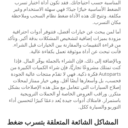
المناسبة حسب احتياجاتك. فقد تكون أداة اختبار تسرب
الضغط الأساسية خيارًا جيدًا؛ فهي سهلة الاستخدام وغير
مكلفة. وتتيح لك هذه الأداة ضغط نظام السحب وملاحظة
مكان التسرب.
أما لمن يبحث عن خيارات أفضل، فتتوفر أدوات احترافية
مزودة بميزات إضافية لتشخيص المشكلات بدقة أكبر. وتأكد
من قراءة التقييمات والمقارنة بين الخيارات قبل الشراء.
فأنت تبحث عن أداة موثوقة تعمل بكفاءة عالية.
وبالإضافة إلى ذلك، فإن الشراء بالجملة يوفّر المال. فإذا
كنت تمتلك مشروعًا تجاريًّا، فإن شراء الكميات الكبيرة من
Autoparts فكرة ذكية. فهي لا تقدّم منتجات عالية الجودة
فحسب، بل وأسعارها أيضًا أقل. وهي خيار ممتاز لمحلات
إصلاح السيارات التي تتعامل مع مثل هذه الإصلاحات بشكل
متكرر. وراقب العروض الخاصة أو الحملات الترويجية
باستمرار. فامتلاك أدوات جيدة يُعد دعمًا كبيرًا لتحسين أداء
التوربو والسيارة ككل.
المشاكل الشائعة المتعلقة بتسرب ضغط