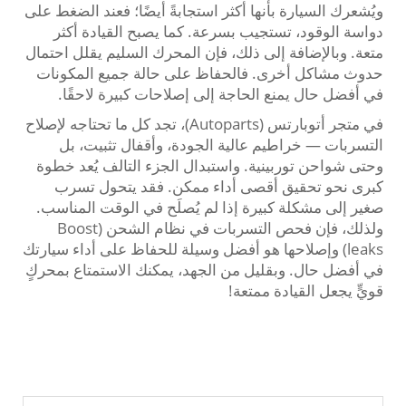
ويُشعرك السيارة بأنها أكثر استجابةً أيضًا؛ فعند الضغط على
دواسة الوقود، تستجيب بسرعة. كما يصبح القيادة أكثر
متعة. وبالإضافة إلى ذلك، فإن المحرك السليم يقلل احتمال
حدوث مشاكل أخرى. فالحفاظ على حالة جميع المكونات
في أفضل حال يمنع الحاجة إلى إصلاحات كبيرة لاحقًا.
في متجر أتوبارتس (Autoparts)، تجد كل ما تحتاجه لإصلاح
التسربات — خراطيم عالية الجودة، وأقفال تثبيت، بل
وحتى شواحن توربينية. واستبدال الجزء التالف يُعد خطوة
كبرى نحو تحقيق أقصى أداء ممكن. فقد يتحول تسرب
صغير إلى مشكلة كبيرة إذا لم يُصلَح في الوقت المناسب.
ولذلك، فإن فحص التسربات في نظام الشحن (Boost
leaks) وإصلاحها هو أفضل وسيلة للحفاظ على أداء سيارتك
في أفضل حال. وبقليل من الجهد، يمكنك الاستمتاع بمحركٍ
قويٍّ يجعل القيادة ممتعة!