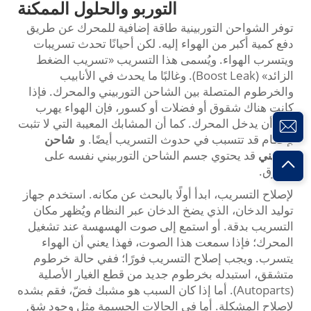
التوربو والحلول الممكنة
توفر الشواحن التوربينية طاقة إضافية للمحرك عن طريق
دفع كمية أكبر من الهواء إليه. لكن أحيانًا تحدث تسريبات
ويتسرب الهواء. ويُسمى هذا التسريب «تسريب الضغط
الزائد» (Boost Leak). وغالبًا ما يحدث في الأنابيب
والخرطوم المتصلة بين الشاحن التوربيني والمحرك. فإذا
كانت هناك شقوق أو فضلات أو كسور، فإن الهواء يهرب
بدل أن يدخل المحرك. كما أن المشابك المعيبة التي لا تثبت
بإحكام قد تتسبب في حدوث التسريب أيضًا. و
شاحن
توربيني
قد يحتوي جسم الشاحن التوربيني نفسه على
شقوق.
لإصلاح التسريب، ابدأ أولًا بالبحث عن مكانه. استخدم جهاز
توليد الدخان، الذي يضخ الدخان عبر النظام ويُظهر مكان
التسريب بدقة. أو استمع إلى صوت الهسهسة عند تشغيل
المحرك؛ فإذا سمعت هذا الصوت، فهذا يعني أن الهواء
يتسرب. ويجب إصلاح التسريب فورًا؛ ففي حالة خرطوم
متشقق، استبدله بخرطوم جديد من قطع الغيار الأصلية
(Autoparts). أما إذا كان السبب هو مشبك فضّ، فقم بشده
لإصلاح المشكلة. أما في الحالات الجسيمة مثل وجود شق