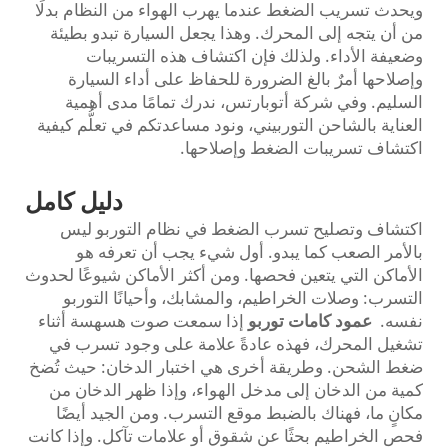
ويحدث تسريب الضغط عندما يهرب الهواء من النظام بدلًا
من أن يتجه إلى المحرك. وهذا يجعل السيارة تبدو بطيئة
وضعيفة الأداء. ولذلك فإن اكتشاف هذه التسريبات
وإصلاحها أمرٌ بالغ الضرورة للحفاظ على أداء السيارة
السليم. وفي شركة أتوبارتس، ندرك تمامًا مدى أهمية
العناية بالشاحن التوربيني، ونود مساعدتكم في تعلُّم كيفية
اكتشاف تسريبات الضغط وإصلاحها.
دليل كامل
اكتشاف وتصليح تسرب الضغط في نظام التوربو ليس
بالأمر الصعب كما يبدو. أول شيء يجب أن تعرفه هو
الأماكن التي يتعين فحصها. ومن أكثر الأماكن شيوعًا لحدوث
التسرب: وصلات الخراطيم، والمشابك، وأحيانًا التوربو
نفسه.
عمود كامات توربو
إذا سمعت صوت هسهسة أثناء
تشغيل المحرك، فهذه عادةً علامة على وجود تسرب في
ضغط الشحن. وطريقة أخرى هي اختبار الدخان: حيث تُضخ
كمية من الدخان إلى مدخل الهواء، وإذا ظهر الدخان من
مكانٍ ما، فهناك بالضبط موقع التسرب. ومن الجيد أيضًا
فحص الخراطيم بحثًا عن شقوق أو علامات تآكل. وإذا كانت