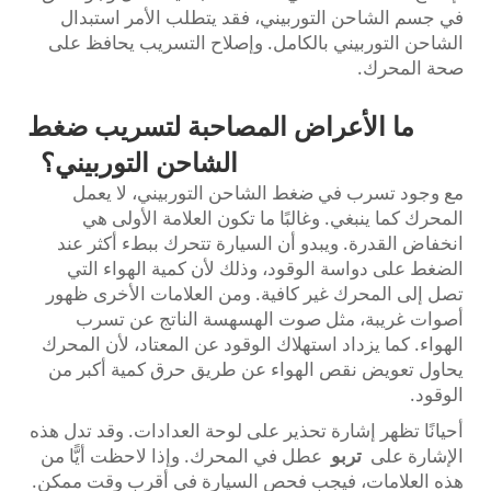
في جسم الشاحن التوربيني، فقد يتطلب الأمر استبدال
الشاحن التوربيني بالكامل. وإصلاح التسريب يحافظ على
صحة المحرك.
ما الأعراض المصاحبة لتسريب ضغط
الشاحن التوربيني؟
مع وجود تسرب في ضغط الشاحن التوربيني، لا يعمل
المحرك كما ينبغي. وغالبًا ما تكون العلامة الأولى هي
انخفاض القدرة. ويبدو أن السيارة تتحرك ببطء أكثر عند
الضغط على دواسة الوقود، وذلك لأن كمية الهواء التي
تصل إلى المحرك غير كافية. ومن العلامات الأخرى ظهور
أصوات غريبة، مثل صوت الهسهسة الناتج عن تسرب
الهواء. كما يزداد استهلاك الوقود عن المعتاد، لأن المحرك
يحاول تعويض نقص الهواء عن طريق حرق كمية أكبر من
الوقود.
أحيانًا تظهر إشارة تحذير على لوحة العدادات. وقد تدل هذه
الإشارة على
تربو
عطل في المحرك. وإذا لاحظت أيًّا من
هذه العلامات، فيجب فحص السيارة في أقرب وقت ممكن.