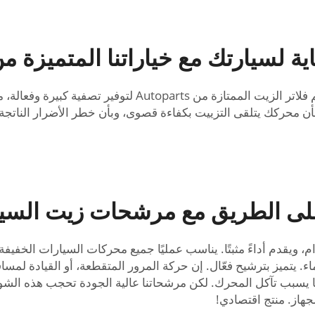
ة لسيارتك مع خياراتنا المتميزة 
التزييت الجيد هو المفتاح لحياة المحرك وأدائه. تم تصميم فلاتر
ن محركك يتلقى التزييت بكفاءة قصوى، وبأن خطر الأضرار الناتجة 
ى الطريق مع مرشحات زيت السيارات
ء. يتميز بترشيح فعّال. إن حركة المرور المتقطعة، أو القيادة لمساف
ا يسبب تآكل المحرك. لكن مرشحاتنا عالية الجودة تحجب هذه الشو
جهاز. منتج اقتصادي!