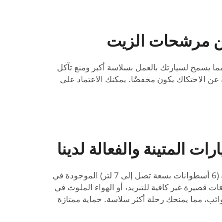
من مرشحات الزيت
 الزيت الممتازة من Autoparts لتوفير تصفية كبيرة وفعالة، مما يسمح لسيارتك بالعمل بسلاسة أكبر ومنع تآكل
عن الاحتكاك يكون مخفضًا. يمكنك الاعتماد على
 المتينة والفعالة لدينا
مرشح زيت السيارة الذي يتمتع بالمتانة وسهولة الاستخدام، ويقدم أداءً مثبتًا. يناسب عمليًا جميع محركات السيارات الخفيفة (6 أسطوانات بسعة تصل إلى 7 لتر) الموجودة في
ات قصيرة غير كافية للتبريد، أو الهواء الملوث في
ائب، مما يمنحك رحلة أكثر سلاسة. حماية ممتازة