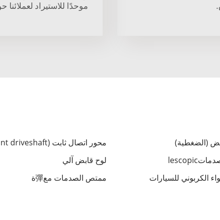
.
موحدًا للاستيراد لعملائنا حو
بض (الضغطية)
محور اتصال ثابت (Cv joint driveshaft)
lescopic
لوح قابض آلي
اء الكربوني للسيارات
ممتص الصدمات مع彈ة