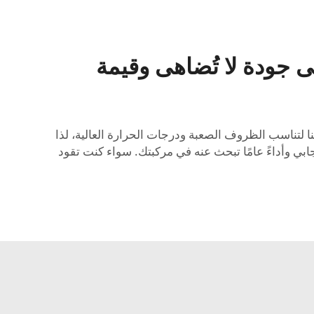
 جودة لا تُضاهى وقيمة
نع مرشحاتنا لتناسب الظروف الصعبة ودرجات الحرارة العالية، لذا
دك مرشحات الزيت من Autoparts في الحصول على تسارع استجابي وأداءً عامًا تبحث عنه في مركبتك. سواء كنت تقود