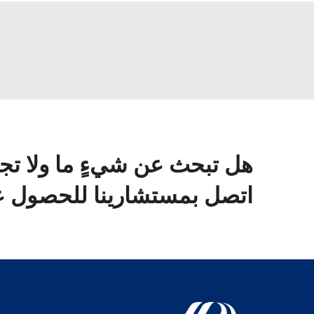
هل تبحث عن شيءٍ ما ولا تج
اتصل بمستشارينا للحصول عل