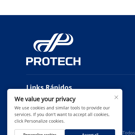
Links Rápidos
We value your privacy
Produtos
Sobre Nós
We use cookies and similar tools to provide our
Notícias
Entre em Contato
services. If you don't want to accept all cookies,
click Personalize cookies.
Direitos autorais © Protech Autoparts Co.,Ltd. Todos
Personalize cookies
Accept all