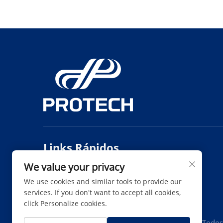
Links Rápidos
We value your privacy
Produtos
Sobre Nós
We use cookies and similar tools to provide our
Notícias
Entre em Contato
services. If you don't want to accept all cookies,
click Personalize cookies.
Direitos autorais © Protech Autoparts Co.,Ltd. Todos