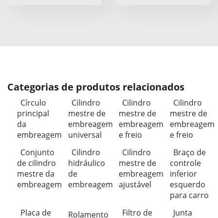
Categorias de produtos relacionados
Círculo
Cilindro
Cilindro
Cilindro
principal
mestre de
mestre de
mestre de
da
embreagem
embreagem
embreagem
embreagem
universal
e freio
e freio
Conjunto
Cilindro
Cilindro
Braço de
de cilindro
hidráulico
mestre de
controle
mestre da
de
embreagem
inferior
embreagem
embreagem
ajustável
esquerdo
para carro
Placa de
Filtro de
Junta
Rolamento