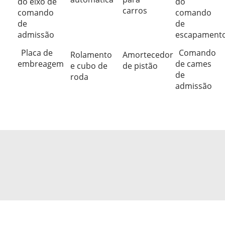
do eixo de
do
carros
comando
comando
de
de
admissão
escapament
Placa de
Comando
Rolamento
Amortecedor
embreagem
de cames
e cubo de
de pistão
de
roda
admissão