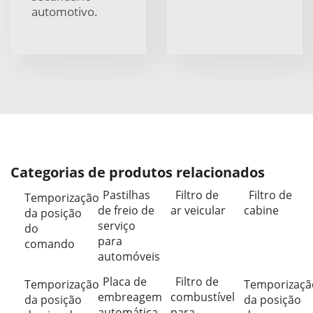
automotivo.
Categorias de produtos relacionados
Pastilhas
Filtro de
Filtro de
Temporização
de freio de
ar veicular
cabine
da posição
serviço
do
para
comando
automóveis
Placa de
Filtro de
Temporização
Temporizaçã
embreagem
combustível
da posição
da posição
automática
para