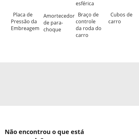
esférica
Placa de
Braço de
Cubos de
Amortecedor
Pressão da
controle
carro
de para-
Embreagem
da roda do
choque
carro
Não encontrou o que está