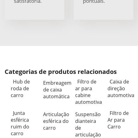
satisfatória.
pontuais.
Categorias de produtos relacionados
Hub de
Filtro de
Caixa de
Embreagem
roda de
ar para
direção
de caixa
carro
cabine
automotiva
automática
automotiva
Junta
Filtro de
Articulação
Suspensão
esférica
Ar para
esférica do
dianteira
ruim do
Carro
carro
de
carro
articulação