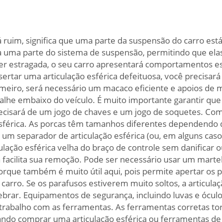
 ruim, significa que uma parte da suspensão do carro está
 a uma parte do sistema de suspensão, permitindo que e
tiver estragada, o seu carro apresentará comportamentos e
nsertar uma articulação esférica defeituosa, você precisa
Primeiro, será necessário um macaco eficiente e apoios de
lhe embaixo do veículo. É muito importante garantir que 
cisará de um jogo de chaves e um jogo de soquetes. Com
esférica. As porcas têm tamanhos diferentes dependendo 
 um separador de articulação esférica (ou, em alguns casos
ação esférica velha do braço de controle sem danificar out
facilita sua remoção. Pode ser necessário usar um martel
rque também é muito útil aqui, pois permite apertar os p
 carro. Se os parafusos estiverem muito soltos, a articula
brar. Equipamentos de segurança, incluindo luvas e ócu
trabalho com as ferramentas. As ferramentas corretas tor
rando comprar uma articulação esférica ou ferramentas de