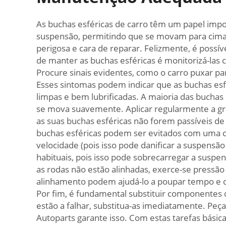
As buchas esféricas de carro têm um papel impo
suspensão, permitindo que se movam para cima e
perigosa e cara de reparar. Felizmente, é possí
de manter as buchas esféricas é monitorizá-las 
Procure sinais evidentes, como o carro puxar par
Esses sintomas podem indicar que as buchas esf
limpas e bem lubrificadas. A maioria das buchas
se mova suavemente. Aplicar regularmente a grax
as suas buchas esféricas não forem passíveis de
buchas esféricas podem ser evitados com uma con
velocidade (pois isso pode danificar a suspensã
habituais, pois isso pode sobrecarregar a susp
as rodas não estão alinhadas, exerce-se pressão
alinhamento podem ajudá-lo a poupar tempo e d
Por fim, é fundamental substituir componentes 
estão a falhar, substitua-as imediatamente. Peç
Autoparts garante isso. Com estas tarefas bási