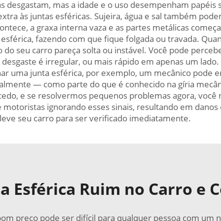
cas desgastam, mas a idade e o uso desempenham papéis sig
xtra às juntas esféricas. Sujeira, água e sal também pode
ontece, a graxa interna vaza e as partes metálicas começa
 esférica, fazendo com que fique folgada ou travada. Qua
do seu carro pareça solta ou instável. Você pode percebe
o desgaste é irregular, ou mais rápido em apenas um lado
nar uma junta esférica, por exemplo, um mecânico pode er
almente — como parte do que é conhecido na gíria mecânic
cedo, e se resolvermos pequenos problemas agora, você n
 motoristas ignorando esses sinais, resultando em danos c
leve seu carro para ser verificado imediatamente.
 Esférica Ruim no Carro e C
bom preço pode ser difícil para qualquer pessoa com um n