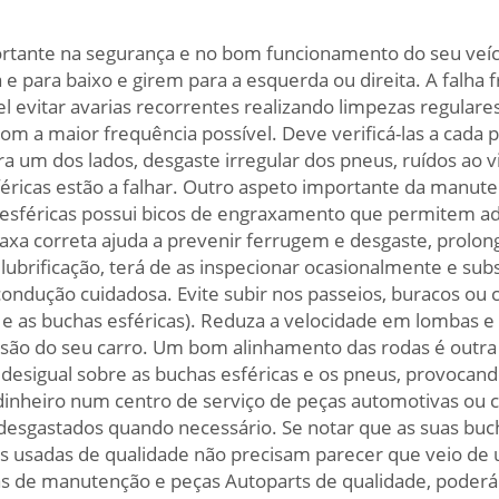
rtante na segurança e no bom funcionamento do seu veícu
 para baixo e girem para a esquerda ou direita. A falha 
vel evitar avarias recorrentes realizando limpezas regula
com a maior frequência possível. Deve verificá-las a cada
a um dos lados, desgaste irregular dos pneus, ruídos ao v
éricas estão a falhar. Outro aspeto importante da manute
 esféricas possui bicos de engraxamento que permitem adic
a correta ajuda a prevenir ferrugem e desgaste, prolonga
 lubrificação, terá de as inspecionar ocasionalmente e sub
dução cuidadosa. Evite subir nos passeios, buracos ou co
o e as buchas esféricas). Reduza a velocidade em lombas e
ensão do seu carro. Um bom alinhamento das rodas é outr
 desigual sobre as buchas esféricas e os pneus, provocand
inheiro num centro de serviço de peças automotivas ou 
desgastados quando necessário. Se notar que as suas buc
as usadas de qualidade não precisam parecer que veio de u
cas de manutenção e peças Autoparts de qualidade, poderá