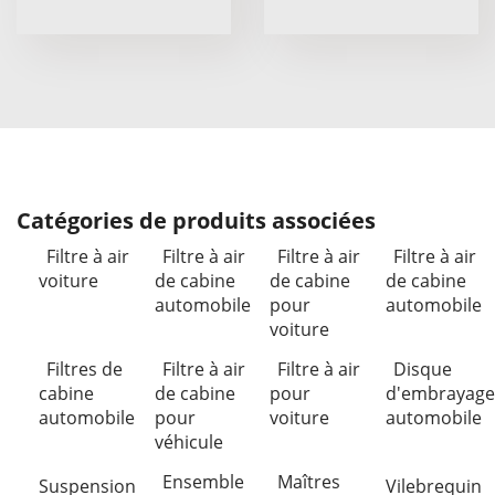
Catégories de produits associées
Filtre à air
Filtre à air
Filtre à air
Filtre à air
voiture
de cabine
de cabine
de cabine
automobile
pour
automobile
voiture
Filtres de
Filtre à air
Filtre à air
Disque
cabine
de cabine
pour
d'embrayage
automobile
pour
voiture
automobile
véhicule
Ensemble
Maîtres
Suspension
Vilebrequin