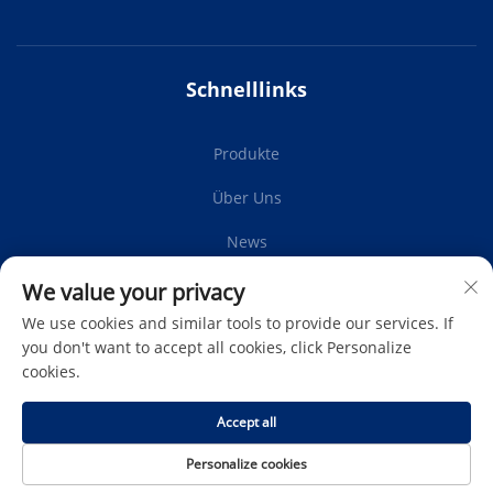
Schnelllinks
Produkte
Über Uns
News
Kontaktieren Sie Uns
We value your privacy
We use cookies and similar tools to provide our services. If
you don't want to accept all cookies, click Personalize
cookies.
Abonnieren
Accept all
Copyright © Protech Autoparts Co., Ltd. Alle Rechte
Personalize cookies
vorbehalten -
Datenschutzrichtlinie
-
Blog