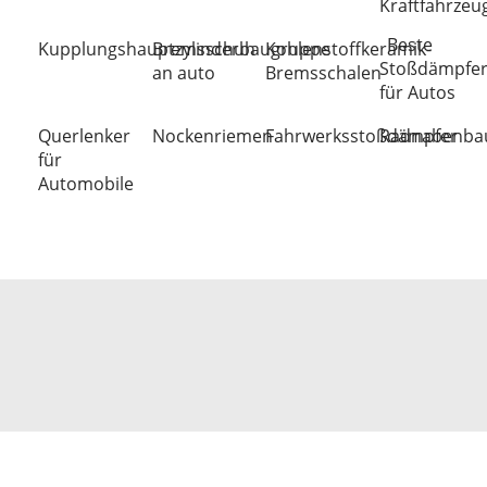
Kraftfahrzeu
Beste
Kupplungshauptzylinderbaugruppe
Bremsschuh
Kohlenstoffkeramik-
Stoßdämpfe
an auto
Bremsschalen
für Autos
Querlenker
Nockenriemen
Fahrwerksstoßdämpfer
Radnabenbau
für
Automobile