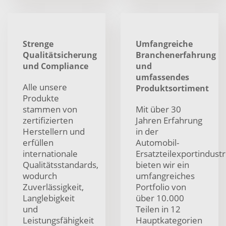
Strenge
Umfangreiche
Qualitätsicherung
Branchenerfahrung
und Compliance
und
umfassendes
Alle unsere
Produktsortiment
Produkte
stammen von
Mit über 30
zertifizierten
Jahren Erfahrung
Herstellern und
in der
erfüllen
Automobil-
internationale
Ersatzteilexportindustr
Qualitätsstandards,
bieten wir ein
wodurch
umfangreiches
Zuverlässigkeit,
Portfolio von
Langlebigkeit
über 10.000
und
Teilen in 12
Leistungsfähigkeit
Hauptkategorien