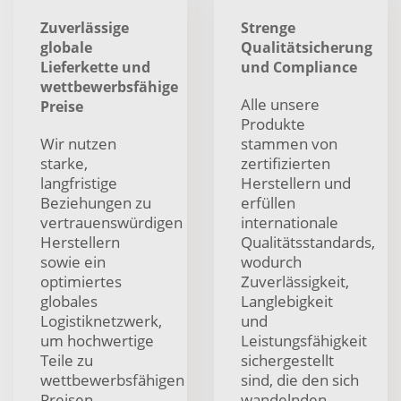
Zuverlässige
Strenge
globale
Qualitätsicherung
Lieferkette und
und Compliance
wettbewerbsfähige
Alle unsere
Preise
Produkte
Wir nutzen
stammen von
starke,
zertifizierten
langfristige
Herstellern und
Beziehungen zu
erfüllen
vertrauenswürdigen
internationale
Herstellern
Qualitätsstandards,
sowie ein
wodurch
optimiertes
Zuverlässigkeit,
globales
Langlebigkeit
Logistiknetzwerk,
und
um hochwertige
Leistungsfähigkeit
Teile zu
sichergestellt
wettbewerbsfähigen
sind, die den sich
Preisen
wandelnden