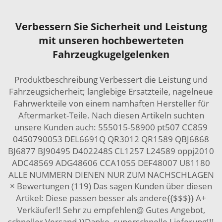
Verbessern Sie Sicherheit und Leistung
mit unseren hochbewerteten
Fahrzeugkugelgelenken
Produktbeschreibung Verbessert die Leistung und
Fahrzeugsicherheit; langlebige Ersatzteile, nagelneue
Fahrwerkteile von einem namhaften Hersteller für
Aftermarket-Teile. Nach diesen Artikeln suchten
unsere Kunden auch: 555015-58900 pt507 CC859
0450790053 DEL6691Q QR3012 QR1589 QBJ6868
BJ6877 BJ90495 D402248S CL1257 L24589 oppj2010
ADC48569 ADG48606 CCA1055 DEF48007 U81180
ALLE NUMMERN DIENEN NUR ZUM NACHSCHLAGEN
× Bewertungen (119) Das sagen Kunden über diesen
Artikel: Diese passen besser als andere{{$$$}} A+
Verkäufer!! Sehr zu empfehlen@ Gutes Angebot,
schneller Versand }}Danke, superschnelle Lieferung!!!