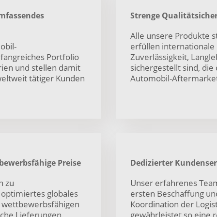
mfassendes
Strenge Qualitätsich
Alle unsere Produkte s
obil-
erfüllen international
mfangreiches Portfolio
Zuverlässigkeit, Langle
ien und stellen damit
sichergestellt sind, d
eltweit tätiger Kunden
Automobil-Aftermarke
tbewerbsfähige Preise
Dedizierter Kundenser
n zu
Unser erfahrenes Team
optimiertes globales
ersten Beschaffung und
u wettbewerbsfähigen
Koordination der Logis
liche Lieferungen
gewährleistet so eine 