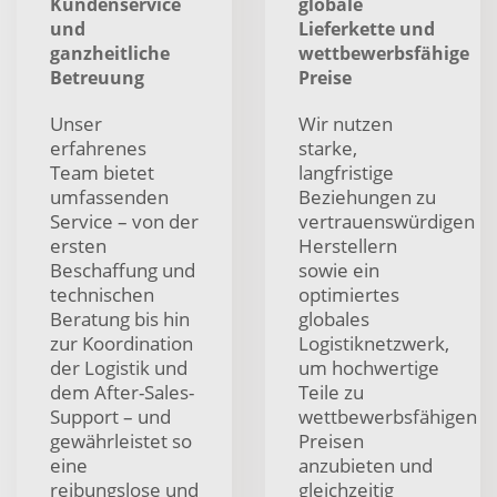
Kundenservice
globale
und
Lieferkette und
ganzheitliche
wettbewerbsfähige
Betreuung
Preise
Unser
Wir nutzen
erfahrenes
starke,
Team bietet
langfristige
umfassenden
Beziehungen zu
Service – von der
vertrauenswürdigen
ersten
Herstellern
Beschaffung und
sowie ein
technischen
optimiertes
Beratung bis hin
globales
zur Koordination
Logistiknetzwerk,
der Logistik und
um hochwertige
dem After-Sales-
Teile zu
Support – und
wettbewerbsfähigen
gewährleistet so
Preisen
eine
anzubieten und
reibungslose und
gleichzeitig