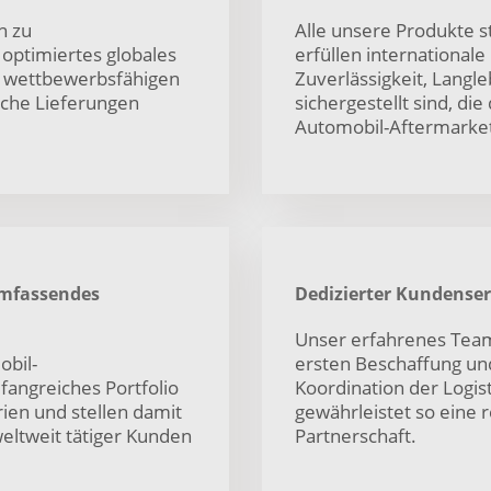
n zu
Alle unsere Produkte s
optimiertes globales
erfüllen international
u wettbewerbsfähigen
Zuverlässigkeit, Langle
liche Lieferungen
sichergestellt sind, d
Automobil-Aftermarke
mfassendes
Dedizierter Kundenser
Unser erfahrenes Team
obil-
ersten Beschaffung und
mfangreiches Portfolio
Koordination der Logis
ien und stellen damit
gewährleistet so eine 
eltweit tätiger Kunden
Partnerschaft.