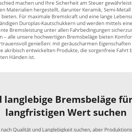
rschied machen und Ihre Sicherheit am Steuer gewährlei
n Materialien hergestellt, darunter Keramik, Semi-Metall 
u bieten. Für maximale Bremskraft und eine lange Lebens
digen Duroplas-Kautschukkern und werden mittels eines
te Bremsleistung unter allen Fahrbedingungen sicherzuste
n – alle unsere hochwertigen Bremsbeläge bieten Komfort u
rtrauensvoll genießen: mit geräuscharmen Eigenschaften
re akribisch entwickelten Produkte, die sorgenfreie Fahrt
ten Händen ist.
d langlebige Bremsbeläge für
langfristigen Wert suchen
nach Qualität und Langlebigkeit suchen, aber Produktion