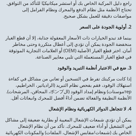
راجع دليل المركبة الخاص بك أو استشر ميكانيكيًا للتأكد من التوافق.
تحتاج الأنظمة مثل نظام الدفع والمحرك ونظام الفرامل إلى
مواصفات دقيقة للعمل بشكل صحيح.
2. أولوية الجودة على السعر
بينما قد تبدو الخيارات ذات الأسعار المعقولة جذابة، إلا أن قطع الغيار
منخفضة الجودة يمكن أن تؤدي إلى أعطال متكررة وحتى مخاطر
أمان. اختر قطع الغيار الأصلية (OEM) أو العلامات التجارية الموثوقة
في قطع الغيار المستعملة التي تلبي معايير الصناعة.
3. ضع في الاعتبار أنظمة التبريد والوقود
إذا كانت مركبتك تفرط في التسخين أو تعاني من مشاكل في كفاءة
استهلاك الوقود، فقم بفحص نظام التبريد (الرادياتير، الخراطيم،
терموستات) ونظام إمداد الوقود (الポンプ، المحاقن، المرشحات).
الأنظمة النظيفة والفعالة تضمن أداءً أفضل للمحرك وانبعاثات أقل.
4. لا تتجاهل الدوائر الكهربائية ونظام الإشعال
يمكن أن تؤدي شمعات الإشعال المعيبة أو بطارية ضعيفة إلى مشاكل
في التشغيل أو أداء ضعيف للمحرك. تأكد من أن نظام الإشعال
الخاص بك (شمعات/مقابس الإشعال، الملفات) والمكونات الكهربائية