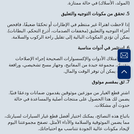
(المولد، الأسلاك) في حالة ممتازة.
5. تحقق من مكونات التوجيه والتعليق
إذا لاحظت اهتراءً غير منتظم في الإطارات أو تحكمًا ضعيفًا، فافحص
أجزاء التوجيه والتعليق (مخففات الصدمات، أذرع التحكم، البطانات).
يمكن أن تؤدي المكونات البالية إلى تقليل راحة الركوب والسلامة.
6. استثمر في أدوات مناسبة
يسهل امتلاك الأدوات والإكسسوارات الصحيحة إجراء الإصلاحات
بنفسك. مجموعة جيدة من المفاتيح، وجهاز مسح تشخيصي، ورافعة
موثوقة يمكن أن توفر الوقت والمال.
7. ثق بمقسم موثوق
اشترِ قطع الغيار من موزعين موثوقين يقدمون ضمانات ودعمًا فنيًا.
يضمن لك هذا الحصول على منتجات أصلية والمساعدة في حالة
حدوث أي مشكلات.
باتباع هذه النصائح، يمكنك اختيار أفضل قطع غيار السيارات لسيارتك،
مما يضمن الموثوقية والسلامة والأداء الأمثل. تصفح مجموعتنا اليوم
لإيجاد مكونات عالية الجودة تتناسب مع احتياجاتك.