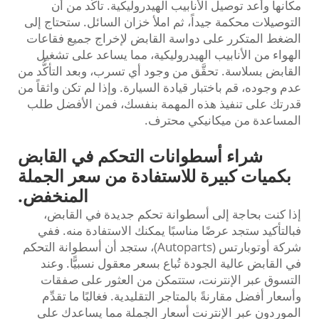
مكانها وأعد توصيل الأنابيب الهيدروليكية. تأكَّد من أن
التوصيلات محكمة جيداً، ثم املأ خزان السائل. ستحتاج إلى
الضغط المتكرر على دواسة القابض لإخراج جميع فقاعات
الهواء من الأنابيب الهيدروليكية، مما يساعد على تشغيل
القابض بسلاسة. تحقَّق من وجود أي تسرب، وبعد التأكُّد من
عدم وجوده، قم باختبار قيادة السيارة. وإذا لم تكن واثقاً من
قدرتك على تنفيذ هذه المهمة بنفسك، فمن الأفضل طلب
المساعدة من ميكانيكي محترف.
شراء أسطوانات التحكم في القابض
بكميات كبيرة للاستفادة من سعر الجملة
المنخفض.
إذا كنت بحاجة إلى أسطوانة تحكم جديدة في القابض،
فبالتأكيد ستجد عرضًا مناسبًا يمكنك الاستفادة منه. ففي
شركة أوتوبارتس (Autoparts)، ستجد أن أسطوانة التحكم
في القابض عالية الجودة تُباع بسعر معقول نسبيًّا. وعند
التسوق عبر الإنترنت، ستتمكن من العثور على صفقات
وأسعار أفضل مقارنةً بالمتاجر التقليدية. فغالبًا ما تقدِّم
الموردون عبر الإنترنت أسعار الجملة مما يساعدك على