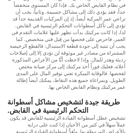
في نظام القابض الخاص بك. فإذا كان المستوى منخفضاً
جداً، فقد يؤدي ذلك إلى مشاكل جسيمة. وثانياً، يجب أن
تراعي عمر المركبة أيضاً، إذ إن المركبات القديمة جداً قد
تؤدي إلى تآكل أسطوانات التحكم الرئيسية في القابض.
لذا، إذا كانت مركبتك بدأت تظهر عليها علامات التقدم في
العمر، فاحرص على فحصها من قِبل فني متخصص. كما
يجب أن تنتبه إلى جودة قطعة الاستبدال: فالقطع الرخيصة
المشتراة من مصادر غير موثوقة لن تؤدي إلا إلى إصلاحات
رديئة وهدر للمال. وإذا لاحظت أيًّا من الأعراض المذكورة
أعلاه، فعليك فوراً أخذ مركبتك إلى مركز صيانة مختص
لفحصها. فالوقاية المبكرة تعني توفير المال على المدى
الطويل. وبمراعاة جميع هذه النقاط، يمكنك أيضاً إطالة
عمر مركبتك ونظام القابض الخاص بها.
طريقة جيدة لتشخيص مشاكل أسطوانة
التحكم الرئيسية في القابض.
تشخيص عطل أسطوانة القيادة الرئيسية للقابض قد يكون
عملاً سهلاً في كثير من الأحيان إذا كنت على دراية
بالأعراض المرتبطة بها. وتُعَدُّ أسطوانة القيادة الرئيسية