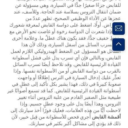
للقابض جزءًا صغيرًا جدًّا في السيارة، وهي مسؤولة عن
ضمان انتقال التروس بسلاسة عند الحاجة. وللأسف، عند
عجزها عن الأداء الوظيفي الصحيح، تظهر عددٌ من
الأعراض. أولًا، اضغط على دواسة القابض لمعرفة شعورك
بها. فإذا شعرت أن الدواسة رخوة أو غاصت نحو الأرض مع
ضغطٍ خفيف جدًّا، فقد يكون هناك عطلٌ ما. وعلامة أخرى
هي تسرب السائل من أسفل السيارة، وذلك لأن هذا
السائل هو المسؤول عن الضغط الهيدروليكي اللازم لعمل
القابض، وبالتالي فإن أي تسرب يدل على فشل أسطوانة
القيادة الرئيسية للقابض. وقد تلاحظ أيضًا تسرب السائل
بالقرب من دواسة القابض أو من الأسطوانة نفسها. وإذا
تعذَّر عليك إدخال السيارة في الترس إطلاقًا أو واجهت
صعوبةً كبيرةً في ذلك، فهذا يشير بكل تأكيد إلى عطلٍ في
أسطوانة القيادة الرئيسية للقابض. كما قد تسمع أصواتًا غير
طبيعية مثل الصفير القادم من علبة التروس أثناء تغيير
التروس، وهذا أيضًا يدل على وجود عطلٍ جسيم. وإذا
لاحظت أيًّا من هذه العلامات، فعليك فورًا أخذ سيارتك إلى
أقمشة القابض
أُجري فحص للأسطوانة من قِبل خبير، لأن
ذلك قد يؤدي إلى مشاكل أكبر بكثير في سيارتك.