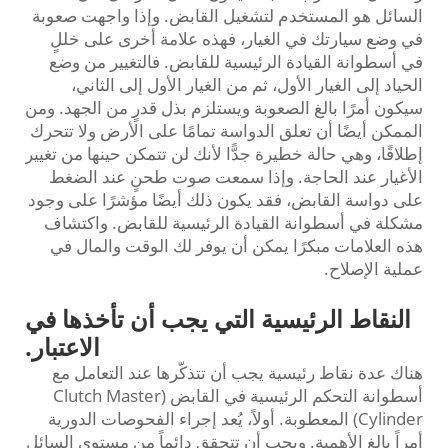
السائل هو المستخدم لتشغيل القابض. وإذا واجهت صعوبة
في وضع سيارتك في الغيار، فهذه علامة أخرى على خللٍ
في أسطوانة القيادة الرئيسية للقابض. فالتغيير من وضع
الحياد إلى الغيار الأول، ثم من الغيار الأول إلى الثاني،
سيكون أمرًا بالغ الصعوبة ويستلزم بذل قدرٍ من الجهد. ومن
الممكن أيضًا أن تعلق الدواسة تمامًا على الأرض ولا تتحرك
إطلاقًا، وهي حالة خطيرة جدًّا لأنك لن تتمكن حينها من تغيير
الأغيار عند الحاجة. وإذا سمعت صوت طحنٍ عند الضغط
على دواسة القابض، فقد يكون ذلك أيضًا مؤشرًا على وجود
مشكلة في أسطوانة القيادة الرئيسية للقابض. واكتشاف
هذه العلامات مبكرًا يمكن أن يوفر لك الوقت والمال في
عملية الإصلاح.
النقاط الرئيسية التي يجب أن تأخذها في
الاعتبار.
هناك عدة نقاط رئيسية يجب أن تتذكّرها عند التعامل مع
أسطوانة التحكم الرئيسية في القابض (Clutch Master
Cylinder) المعطوبة. أولاً، يُعد إجراء الفحوصات الدورية
أمراً بالغ الأهمية. ويجب أن تتحقق دائماً من مستوى السائل