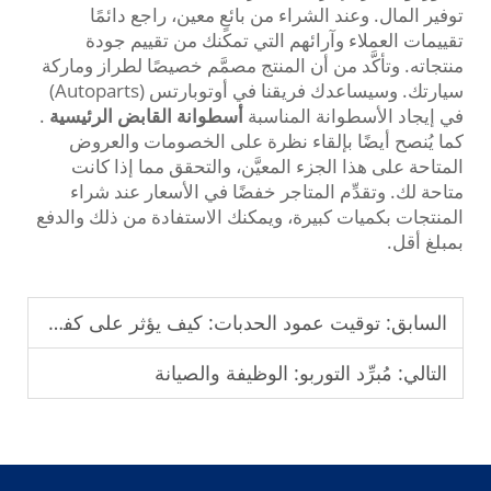
توفير المال. وعند الشراء من بائعٍ معين، راجع دائمًا
تقييمات العملاء وآرائهم التي تمكنك من تقييم جودة
منتجاته. وتأكَّد من أن المنتج مصمَّم خصيصًا لطراز وماركة
سيارتك. وسيساعدك فريقنا في أوتوبارتس (Autoparts)
في إيجاد الأسطوانة المناسبة
أسطوانة القابض الرئيسية
.
كما يُنصح أيضًا بإلقاء نظرة على الخصومات والعروض
المتاحة على هذا الجزء المعيَّن، والتحقق مما إذا كانت
متاحة لك. وتقدِّم المتاجر خفضًا في الأسعار عند شراء
المنتجات بكميات كبيرة، ويمكنك الاستفادة من ذلك والدفع
بمبلغ أقل.
السابق:
توقيت عمود الحدبات: كيف يؤثر على كفاءة المحرك
التالي:
مُبرِّد التوربو: الوظيفة والصيانة