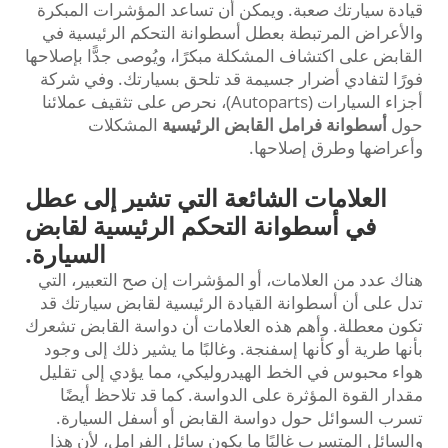
قيادة سيارتك صعبة. ويمكن أن تساعد المؤشرات المبكرة
والأعراض المرتبطة بعطل أسطوانة التحكم الرئيسية في
القابض على اكتشاف المشكلة مبكرًا، ويُوصى جدًّا بإصلاحها
فورًا لتفادي أضرار جسيمة قد تلحق بسيارتك. وفي شركة
أجزاء السيارات (Autoparts)، نحرص على تثقيف عملائنا
حول
أسطوانة فرامل القابض الرئيسية
المشكلات
وأعراضها وطرق إصلاحها.
العلامات الشائعة التي تشير إلى عطل
في أسطوانة التحكم الرئيسية لقابض
السيارة.
هناك عدد من العلامات، أو المؤشرات إن صح التعبير، التي
تدل على أن أسطوانة القيادة الرئيسية لقابض سيارتك قد
تكون معطلة. وأهم هذه العلامات أن دواسة القابض تشعرك
بأنها طرية أو كأنها إسفنجة. وغالبًا ما يشير ذلك إلى وجود
هواء محبوس في الخط الهيدروليكي، مما يؤدي إلى تقليل
مقدار القوة المؤثرة على الدواسة. كما قد تلاحظ أيضًا
تسرب السوائل حول دواسة القابض أو أسفل السيارة.
والسائل المتسرب غالبًا ما يكون سائل الفرامل، لأن هذا