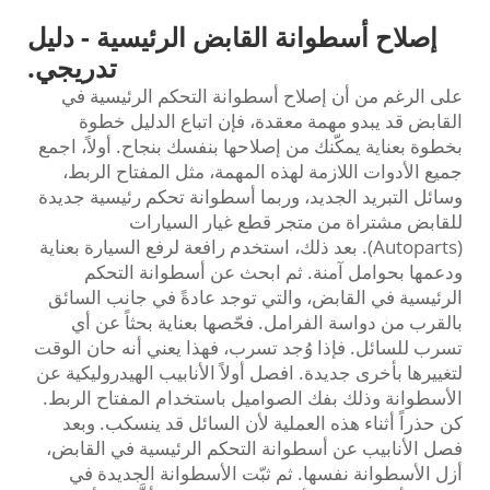
إصلاح أسطوانة القابض الرئيسية - دليل
تدريجي.
على الرغم من أن إصلاح أسطوانة التحكم الرئيسية في
القابض قد يبدو مهمة معقدة، فإن اتباع الدليل خطوة
بخطوة بعناية يمكّنك من إصلاحها بنفسك بنجاح. أولاً، اجمع
جميع الأدوات اللازمة لهذه المهمة، مثل المفتاح الربط،
وسائل التبريد الجديد، وربما أسطوانة تحكم رئيسية جديدة
للقابض مشتراة من متجر قطع غيار السيارات
(Autoparts). بعد ذلك، استخدم رافعة لرفع السيارة بعناية
ودعمها بحوامل آمنة. ثم ابحث عن أسطوانة التحكم
الرئيسية في القابض، والتي توجد عادةً في جانب السائق
بالقرب من دواسة الفرامل. فحّصها بعناية بحثاً عن أي
تسرب للسائل. فإذا وُجد تسرب، فهذا يعني أنه حان الوقت
لتغييرها بأخرى جديدة. افصل أولاً الأنابيب الهيدروليكية عن
الأسطوانة وذلك بفك الصواميل باستخدام المفتاح الربط.
كن حذراً أثناء هذه العملية لأن السائل قد ينسكب. وبعد
فصل الأنابيب عن أسطوانة التحكم الرئيسية في القابض،
أزل الأسطوانة نفسها. ثم ثبّت الأسطوانة الجديدة في