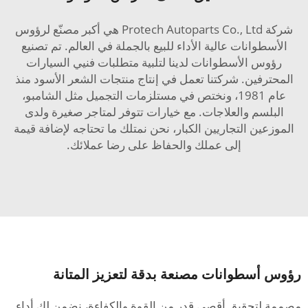
شركة Protech Autoparts Co., Ltd هي أكبر مصنّع لرؤوس
الأسطوانات عالية الأداء للبيع بالجملة في العالم. تم تصنيع
رؤوس الأسطوانات لدينا لتلبية متطلبات فنيي السيارات
المحترفين. شركتنا تعمل في إنتاج منتجات الشعر الأسود منذ
عام 1981، ونختص في مستلزمات التجميل مثل الشامبو،
البلسم والعلاجات. مع خيارات تتوفر لمتاجر صغيرة ولدى
الموزعين التجاريين الكبار، نحن نمتلك ما تحتاجه لإضافة قيمة
إلى عملك والحفاظ على رضا عملائك.
رؤوس أسطوانات مصنعة بدقة لتعزيز المتانة
مصممة لتحقيق أقصى قدر من القوة والكفاءة، نضمن لك أداء