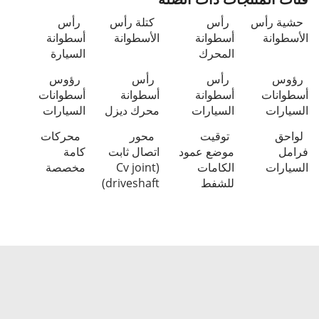
حشية رأس
رأس
كتلة رأس
رأس
الأسطوانة
أسطوانة
الأسطوانة
أسطوانة
المحرك
السيارة
رؤوس
رأس
رأس
رؤوس
أسطوانات
أسطوانة
أسطوانة
أسطوانات
السيارات
السيارات
محرك ديزل
السيارات
لواحق
توقيت
محور
محركات
فرامل
موضع عمود
اتصال ثابت
كامة
السيارات
الكامات
(Cv joint
مخصصة
للشفط
driveshaft)