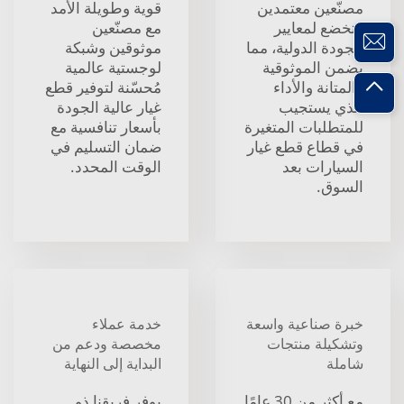
مصنّعين معتمدين
قوية وطويلة الأمد
وتخضع لمعايير
مع مصنّعين
الجودة الدولية، مما
موثوقين وشبكة
يضمن الموثوقية
لوجستية عالمية
والمتانة والأداء
مُحسّنة لتوفير قطع
الذي يستجيب
غيار عالية الجودة
للمتطلبات المتغيرة
بأسعار تنافسية مع
في قطاع قطع غيار
ضمان التسليم في
السيارات بعد
الوقت المحدد.
السوق.
خبرة صناعية واسعة
خدمة عملاء
وتشكيلة منتجات
مخصصة ودعم من
شاملة
البداية إلى النهاية
مع أكثر من 30 عامًا
يوفر فريقنا ذو