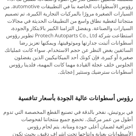
رؤوس الأسطوانات الخاصة بنا في التطبيقات automotive. من
السيارات الصغيرة مرورًا بالمركبات التجارية الكبيرة، تم تصميم
منتجاتنا لتغطية نطاق واسع من التطبيقات الحديثة في مجالات
السيارات والصناعة. وبفضل التزامنا الكبير بالابتكار والجودة،
استطاعت شركة Protech Autoparts Co., Ltd تطوير رؤوس
أسطوانات أثبتت جدارتها وموثوقيتها، ويمكنها تعزيز رضا
السائقين بغض النظر عن حجم الاستخدام. سواء كانت عملياتك
صغيرة أو كبيرة، فإن كونك أحد الميكانيكيين الذين يفضلون
الجلوس خلف عجلة القيادة مهما كانت المهمة، فلدينا رؤوس
أسطوانات سترضيك وستثير إعجابك.
رؤوس أسطوانات عالية الجودة بأسعار تنافسية
في بروتيش، نفخر بالدقة في تصنيع القطع المخصصة التي تدوم
أطول من عمر مركبتك. تخضع جميع منتجاتنا لفحوصات
احترافية لضمان أعلى جودة ومتانة. يتم لحام رؤوس
الأسطوانات بعناية وإنتاجها تحت إشراف دقيق، بحيث تكون