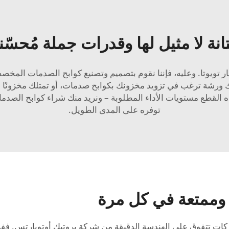
انة لا مثيل لها وقدرات جملة مُحسّن
يوتا. وعليه، فإننا نقوم بتصميم وتصنيع كوابح الصدمات المخصصة
ورشة ترغب في تزويد مخزونك بكوابح صدمات، أو تمتلك مخزونًا م
لقطع مستويات الأداء المطلوبة – ونريد منك شراء كوابح الصدمات 
توفره على المدى الطويل.
 وممتعة في كل مرة
تتفوق على الهندسة الدقيقة من شركة بروتيك أوتوبارتس. ففريقن