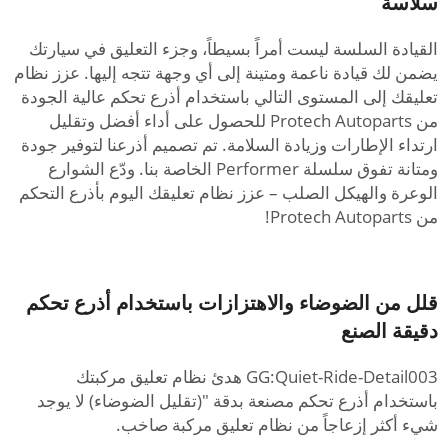
سلاسة
القيادة السلسة ليست أمراً بسيطاً، وجزء التعليق في سيارتك
يضمن لك قيادة ناعمة ومتينة إلى أي وجهة تتجه إليها. عزز نظام
تعليقك إلى المستوى التالي باستخدام أذرع تحكم عالية الجودة
من Protech Autoparts للحصول على أداء أفضل وتقليل
ارتداء الإطارات وزيادة السلامة. تم تصميم أذرعنا لتوفير جودة
ومتانة تفوق سلسلة Performer الخاصة بنا. ودّع الشوارع
الوعرة والهيكل الصلب – عزز نظام تعليقك اليوم بأذرع التحكم
من Protech Autoparts!
قلل من الضوضاء والاهتزازات باستخدام أذرع تحكم
دقيقة الصنع
GG:Quiet-Ride-Detail003 هدئ نظام تعليق مركبتك
باستخدام أذرع تحكم مصنعة بدقة "(تقليل الضوضاء) لا يوجد
شيء أكثر إزعاجاً من نظام تعليق مركبة صاخب.