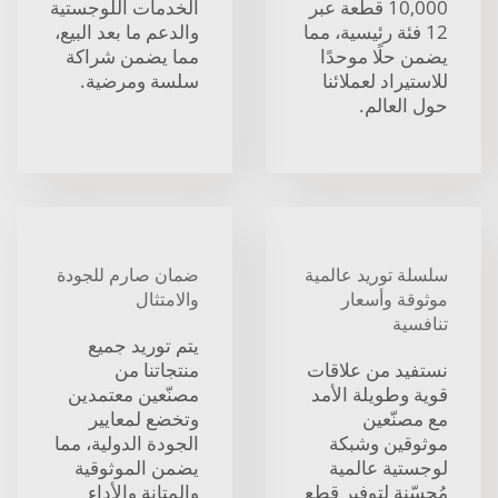
10,000 قطعة عبر
الخدمات اللوجستية
12 فئة رئيسية، مما
والدعم ما بعد البيع،
يضمن حلًا موحدًا
مما يضمن شراكة
للاستيراد لعملائنا
سلسة ومرضية.
حول العالم.
سلسلة توريد عالمية
ضمان صارم للجودة
موثوقة وأسعار
والامتثال
تنافسية
يتم توريد جميع
نستفيد من علاقات
منتجاتنا من
قوية وطويلة الأمد
مصنّعين معتمدين
مع مصنّعين
وتخضع لمعايير
موثوقين وشبكة
الجودة الدولية، مما
لوجستية عالمية
يضمن الموثوقية
مُحسّنة لتوفير قطع
والمتانة والأداء