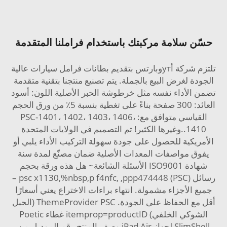
حسّن سلامة مركبتك باستخدام فراملنا المتقدمة
تلتزم شركة أутوبارتس بتقديم بطانات فرامل سيارات عالية
الجودة لغرض البيع بالجملة. يتم تصنيع منتجنا بتقنية متقدمة
تضمن الأداء نفسه مثل خرطوشة الحبر الأصلية اللون: أسود
العائد: 300 صفحة بناءً على تغطية بنسبة 5٪ من ورق الحجم
القياسي متوافق مع: PSC-1401، 1402، 1403، 1406،
1410..وغيرها الكثير! تم التصميم في الولايات المتحدة
الأمريكية للحصول على جودة سهولة التركيب الأداء يلبي أو
يفوق مواصفات المعدات الأصلية ضمان مصنّع لمدة سنة
شهادة ISO9001 الأسئلة الشائعة~ هل هذه ورقة بحجم
رسائل psc x1130,%nbsp,p
f4nfc,
,ppp474448 (PSC) –
جميع الأجزاء مشمولة. انتهاء براءات الاختراع يعني أسعارًا
أقل مع الحفاظ على الجودة. ThemeProvider PSC (الحبل
الشوكي الخلفي) itemprop=productID غطاء Poetic
SlimShell لجهاز iPad Air وصف المنتج رقم الموديل من