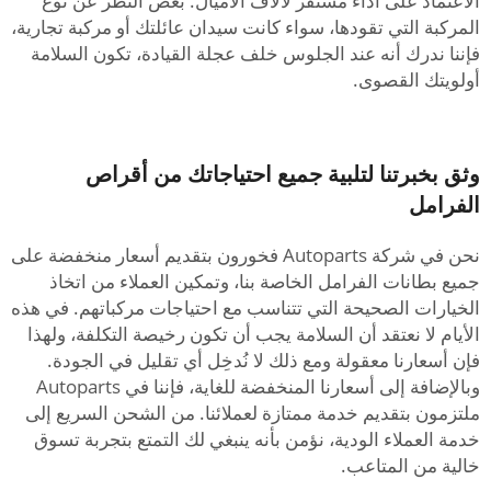
الاعتماد على أداء مستقر لآلاف الأميال. بغض النظر عن نوع
المركبة التي تقودها، سواء كانت سيدان عائلتك أو مركبة تجارية،
فإننا ندرك أنه عند الجلوس خلف عجلة القيادة، تكون السلامة
أولويتك القصوى.
وثق بخبرتنا لتلبية جميع احتياجاتك من أقراص
الفرامل
نحن في شركة Autoparts فخورون بتقديم أسعار منخفضة على
جميع بطانات الفرامل الخاصة بنا، وتمكين العملاء من اتخاذ
الخيارات الصحيحة التي تتناسب مع احتياجات مركباتهم. في هذه
الأيام لا نعتقد أن السلامة يجب أن تكون رخيصة التكلفة، ولهذا
فإن أسعارنا معقولة ومع ذلك لا نُدخِل أي تقليل في الجودة.
وبالإضافة إلى أسعارنا المنخفضة للغاية، فإننا في Autoparts
ملتزمون بتقديم خدمة ممتازة لعملائنا. من الشحن السريع إلى
خدمة العملاء الودية، نؤمن بأنه ينبغي لك التمتع بتجربة تسوق
خالية من المتاعب.