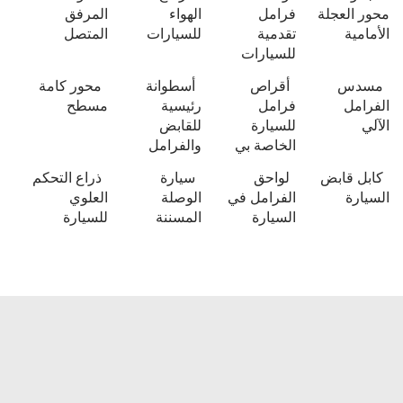
محور العجلة
فرامل
الهواء
المرفق
الأمامية
تقدمية
للسيارات
المتصل
للسيارات
مسدس
أقراص
أسطوانة
محور كامة
الفرامل
فرامل
رئيسية
مسطح
الآلي
للسيارة
للقابض
الخاصة بي
والفرامل
كابل قابض
لواحق
سيارة
ذراع التحكم
السيارة
الفرامل في
الوصلة
العلوي
السيارة
المسننة
للسيارة