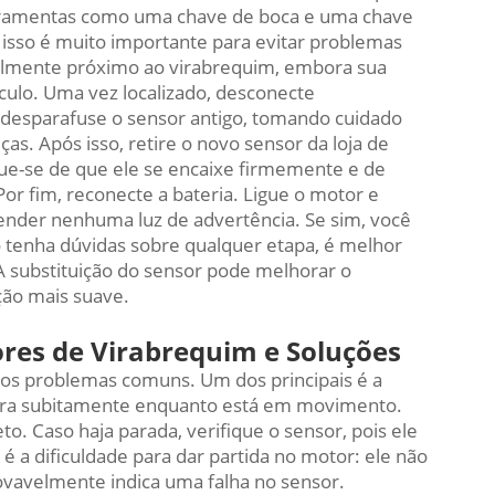
ferramentas como uma chave de boca e uma chave
isso é muito importante para evitar problemas
rmalmente próximo ao virabrequim, embora sua
culo. Uma vez localizado, desconecte
 desparafuse o sensor antigo, tomando cuidado
as. Após isso, retire o novo sensor da loja de
que-se de que ele se encaixe firmemente e de
or fim, reconecte a bateria. Ligue o motor e
ender nenhuma luz de advertência. Se sim, você
tenha dúvidas sobre qualquer etapa, é melhor
 A substituição do sensor pode melhorar o
ão mais suave.
es de Virabrequim e Soluções
os problemas comuns. Um dos principais é a
 para subitamente enquanto está em movimento.
eto. Caso haja parada, verifique o sensor, pois ele
é a dificuldade para dar partida no motor: ele não
rovavelmente indica uma falha no sensor.