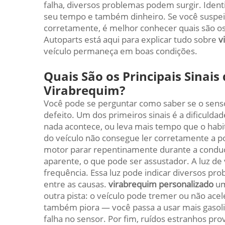
falha, diversos problemas podem surgir. Iden
seu tempo e também dinheiro. Se você suspei
corretamente, é melhor conhecer quais são os
Autoparts está aqui para explicar tudo sobre
v
veículo permaneça em boas condições.
Quais São os Principais Sinais
Virabrequim?
Você pode se perguntar como saber se o sens
defeito. Um dos primeiros sinais é a dificulda
nada acontece, ou leva mais tempo que o habit
do veículo não consegue ler corretamente a po
motor parar repentinamente durante a condu
aparente, o que pode ser assustador. A luz 
frequência. Essa luz pode indicar diversos p
entre as causas.
virabrequim personalizado
um
outra pista: o veículo pode tremer ou não ac
também piora — você passa a usar mais gasol
falha no sensor. Por fim, ruídos estranhos p