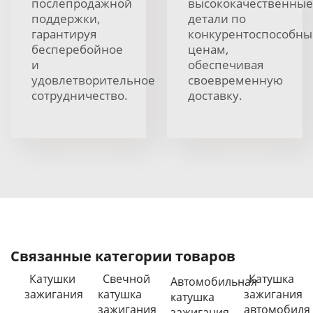
послепродажной
высококачественные
поддержки,
детали по
гарантируя
конкурентоспособн
бесперебойное
ценам,
и
обеспечивая
удовлетворительное
своевременную
сотрудничество.
доставку.
Связанные категории товаров
Катушки
Свечной
Катушка
Автомобильная
зажигания
катушка
зажигания
катушка
зажигания
автомобиля
зажигания