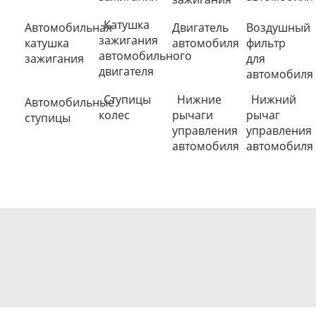
Катушка
Автомобильная
Двигатель
Воздушный
зажигания
катушка
автомобиля
фильтр
автомобильного
зажигания
для
двигателя
автомобиля
Ступицы
Нижние
Нижний
Автомобильные
колес
рычаги
рычаг
ступицы
управления
управления
автомобиля
автомобиля