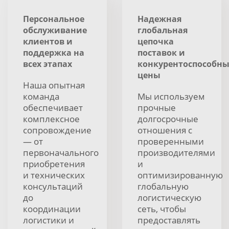
Персональное
Надежная
обслуживание
глобальная
клиентов и
цепочка
поддержка на
поставок и
всех этапах
конкурентоспособн
цены
Наша опытная
команда
Мы используем
обеспечивает
прочные
комплексное
долгосрочные
сопровождение
отношения с
— от
проверенными
первоначального
производителями
приобретения
и
и технических
оптимизированную
консультаций
глобальную
до
логистическую
координации
сеть, чтобы
логистики и
предоставлять